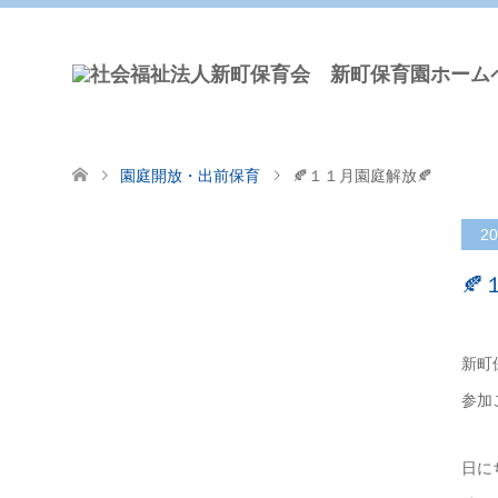
園庭開放・出前保育
🍂１１月園庭解放🍂
20
🍂
新町
参加
日に