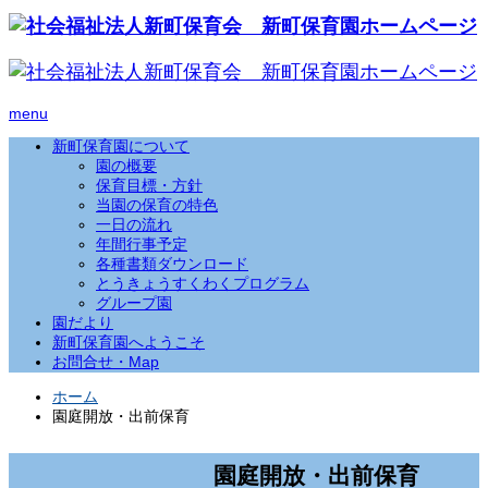
menu
新町保育園について
園の概要
保育目標・方針
当園の保育の特色
一日の流れ
年間行事予定
各種書類ダウンロード
とうきょうすくわくプログラム
グループ園
園だより
新町保育園へようこそ
お問合せ・Map
ホーム
園庭開放・出前保育
園庭開放・出前保育