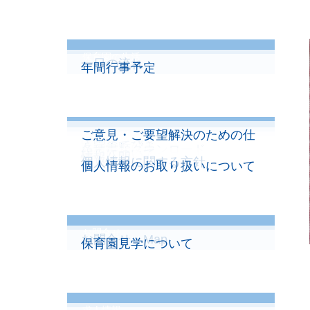
保育園の生活
一日の流れ
年間行事予定
ご意見・ご要望解決のための仕
保護者向けコンテンツ
ほけん
入園のてびき
各種書類ダウンロード
組みについて
情報公開
個人情報に関する方針
個人情報のお取り扱いについて
お問合せ
お問合せ・Map
保育園見学について
求人情報