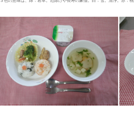
３色の意味は、緑：若草。厄除けや長寿の象徴。白：雪。清浄。赤：桃