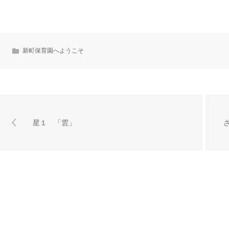
新町保育園へようこそ
星１ 「雲」