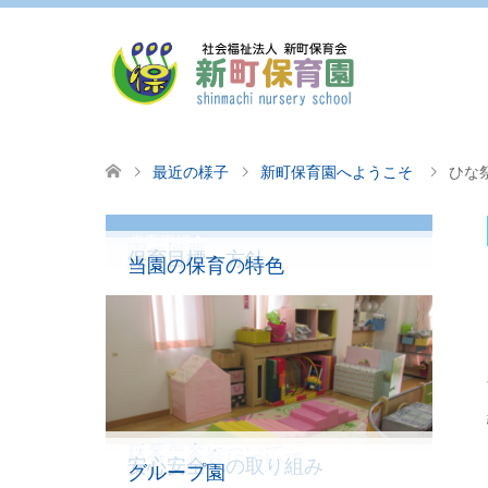
最近の様子
新町保育園へようこそ
ひな
保育園紹介
園の概要
保育目標・方針
当園の保育の特色
延長保育について
給食・食育について
安心安全への取り組み
グループ園