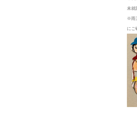
未就
※雨
にご