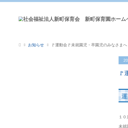
お知らせ
🚩運動会🚩未就園児・卒園児のみなさまへ
20

運
１０
未就